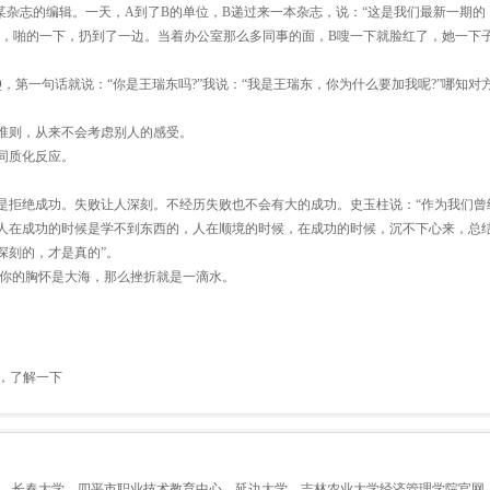
某杂志的编辑。一天，A到了B的单位，B递过来一本杂志，说：“这是我们最新一期的
说着，啪的一下，扔到了一边。当着办公室那么多同事的面，B嗖一下就脸红了，她一下
，第一句话就说：“你是王瑞东吗?”我说：“我是王瑞东，你为什么要加我呢?”哪知对
准则，从来不会考虑别人的感受。
同质化反应。
是拒绝成功。失败让人深刻。不经历失败也不会有大的成功。史玉柱说：“作为我们曾
人在成功的时候是学不到东西的，人在顺境的时候，在成功的时候，沉不下心来，总
深刻的，才是真的”。
果你的胸怀是大海，那么挫折就是一滴水。
”，了解一下
长春大学
四平市职业技术教育中心
延边大学
吉林农业大学经济管理学院官网