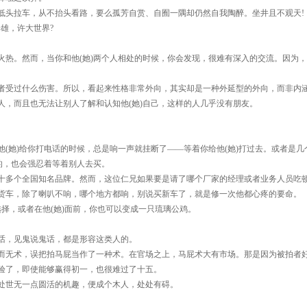
低头拉车，从不抬头看路，要么孤芳自赏、自囿一隅却仍然自我陶醉。坐井且不观天!
雄，许大世界?
热。然而，当你和他(她)两个人相处的时候，你会发现，很难有深入的交流。因为，他
者受过什么伤害。所以，看起来性格非常外向，其实却是一种外延型的外向，而非内
人，而且也无法让别人了解和认知他(她)自己，这样的人几乎没有朋友。
(她)给你打电话的时候，总是响一声就挂断了——等着你给他(她)打过去。或者是几
的，也会强忍着等着别人去买。
十多个全国知名品牌。然而，这位仁兄如果要是请了哪个厂家的经理或者业务人员吃
货车，除了喇叭不响，哪个地方都响，别说买新车了，就是修一次他都心疼的要命。
择，或者在他(她)面前，你也可以变成一只琉璃公鸡。
话，见鬼说鬼话，都是形容这类人的。
而无术，误把拍马屁当作了一种术。在官场之上，马屁术大有市场。那是因为被拍者
验了，即使能够赢得初一，也很难过了十五。
处世无一点圆活的机趣，便成个木人，处处有碍。