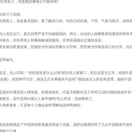
巨海长江，何患横流毒物之不能容纳?
信有三个层面。
的层面上，你是最本我的，最了解自己的。对自己的长相、个性、气质与能力，始终
别人否定自己，真正的尊严是不怕被践踏的。所以，自信的人能够客观地看待和评价
种攻击，对外界的人和事物敏感而脆弱，非常容易做出过激的反应。
变化视为机遇迎接，把挫折当作成长的舞台与空间，把苦难当作锻造自己的大学。自
淀和修为。
走后，夫人问我：“你的朋友是什么人呐?初次登人家家门，而且还是大正月，咱倒不
会要)，居然两手空空，就连几斤水果都买不起吗”?我知道夫人的话有道理，她绝不是
是真的不懂这些人情世故。你看他现在，不是又刚刚失去工作吗?正因为我知道他不在
来家住，咱不是明白着让人家作难吗?夫人听后，也就释然了。
人很多很多，不是每个人都会这样理解他这种风格的。
培训老师谈起了中国营销界谁最厉害这个话题，该听众顺便列举了几位中国颇有代表
师嗤之以鼻。