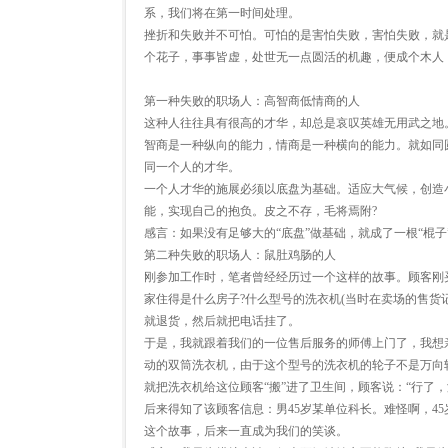
系，我们将在第一时间处理。
挫折和失败并不可怕。可怕的是害怕失败，害怕失败，就
个花子，事事皆虚，处世无一点圆活的机趣，便成个木人
第一种失败的职场人：高智商低情商的人
这种人往往具有很高的才华，却总是哀叹英雄无用武之地
智商是一种纵向的能力，情商是一种横向的能力。就如同
同一个人的才华。
一个人才华的施展必须以底盘为基础。适应大气候，创造
能，实现自己的抱负。皮之不存，毛将焉附?
感言：如果没有足够大的“底盘”做基础，就成了一根“棍
第二种失败的职场人：鼠肚鸡肠的人
刚参加工作时，笔者曾经经历过一个这样的故事。顾客刚
家住得是什么房子?什么型号的洗衣机(当时在卖场的售货
就退货，然后就把电话挂了。
于是，我就跟着我们的一位售后服务的师傅上门了，我想
动的双筒洗衣机，由于这个型号的洗衣机的轮子不是万向
就把洗衣机给这位顾客“搬”进了卫生间，顾客说：“行了，
后来得知了该顾客信息：男45岁某单位科长。难怪啊，4
这个故事，后来一直成为我们的笑谈。