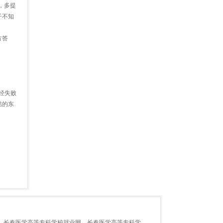
，多提
子不知
方答
经失败
结的东
长春医学高等专科学校就业网
长春医学高等专科学