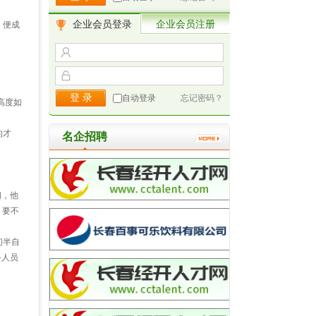
企业会员登录
企业会员注册
，便成
自动登录
忘记密码？
高度如
的才
名企招聘
问，他
，要不
们半自
务人员