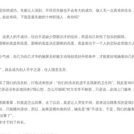
是拒绝成功。失败让人深刻。不经历失败也不会有大的成功。做人无一点真肯的念头
，处处有碍。下面是最失败的十种职场人，有你吗?
。这类人的不成功，往往不是缺少慧眼识才的伯乐，而是自己刺伤了伯乐的眼睛。
圆锥的底盘和高度。圆锥的底盘决定圆锥的高度。底盘相当于一个人的交际处世能力;
小气候，自己为自己才华的施展去积极主动地创造好外部条件，才能更好地施展自己
子”，就会成为别人手中之器，任人随意丢弃。
买了我们的洗衣机，打电话来投诉：“你们的洗衣机进不去我家的卫生间”。我反复询
记录还没有反馈回来)?我心想，怎么可能呢?对方非常不耐烦，只是说，必须上门服务
亲眼看看，到底是怎么回事。去了以后，真是让人哭笑不得。原来这位顾客买的是我
轮，只能横向滚动，所以，如果是横向推的话，确实是“推”不进去。于是，我们的服
没事了”。
5岁才干到了科长。