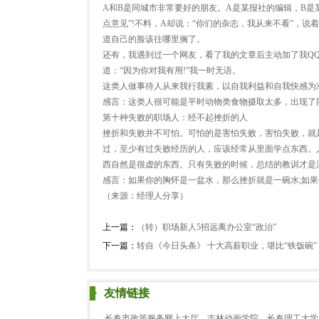
A和B是同城市非常要好的朋友。A是某报社的编辑，B是
点意见”!不料，A却说：“你们的杂志，我从来不看”，
道自己的脸该往哪里搁了。
还有，我遇到过一个网友，看了我的文章后主动加了我QQ
道：“因为你对我有用!”我一时无语。
这类人做事待人从来我行我素，以自我利益和自我快感为
感言：这类人很可能是平时动物类食物摄取太多，出现了
第十种失败的职场人：经不起挫折的人
挫折和失败并不可怕。可怕的是害怕失败，害怕失败，就
过，至少有过失败经历的人，应该经常从里面学点东西。
西自然是很虚的东西。只有失败的时候，总结的教训才是
感言：如果你的胸怀是一盆水，那么挫折就是一碗水;如
（来源：经理人分享）
上一篇：
（转）职场新人5招远离办公室“政治”
下一篇：
转自《今日头条》 十大高薪职业，堪比“铁饭碗
友情链接
长春市政策服务网上大厅
吉林动画学院
长春理工大学