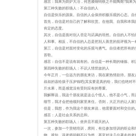
感言：我果为烘炉大冶，何患顽铜钝铁之不能陶熔?我果为
第三种失败的职场人：不自信的人
自信是快乐的源泉。自信的人会保持积极乐观的心态。自
首先，自信是对自己的了解和欣赏。在他我、自我和本我
肯定的态度。
其次，自信是面对别人否定与讥讽的坦然。自信的人不怕
人和事。相反，不自信的人总是把别人善意的批评视为一
第三，自信是对面对变化的乐观与勇气。自信者把所有的
首歌。
感言：自信不是说有就有的。自信是一种长期的锤炼、积
第四种失败的职场人：不识人情世故的人
今年正月，一位远方的朋友来访，我在家热情款待。朋友
叔叔的该给孩子压岁钱吧(其实要是真的给，我们也绝对不
斤水果，而是感觉没有受到应有的尊重。
我解释说，我这个朋友就是这么个怪人，他不是小气，而
细节，我才会把他领到家里来住。否则，大正月的让人家
但是，我想，作为我这个朋友来说，他需要面对和交往的
感言：人是社会关系的总和。
第五种失败的职场人：坐井且不观天的人
一次，参加一个营销培训，席间，有位参加培训的听众和
物。谁知，该老师却颇不以为然，甚至对这几位著名的老