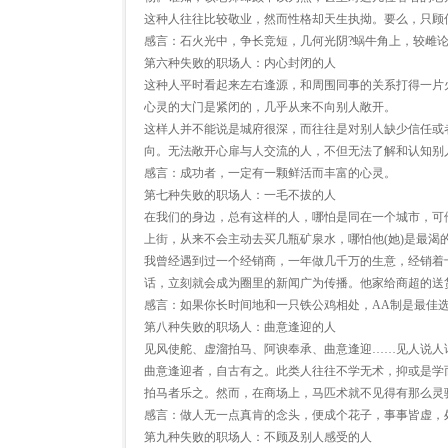
这种人往往比较敬业，然而性格却天生执拗。要么，只顾
感言：石火光中，争长竞短，几何光阴?蜗牛角上，较雌论
第六种失败的职场人：内心封闭的人
这种人平时看起来左右逢源，和周围同事的关系打得一片火
心灵的大门是紧闭的，几乎从来不向别人敞开。
这样人并不能说是城府很深，而往往是对别人缺少信任或
向。无法敞开心扉与人交流的人，不但无法了解和认知别
感言：成功者，一定有一颗鲜活而丰富的心灵。
第七种失败的职场人：一毛不拔的人
在我们的身边，总有这样的人，哪怕是同在一个城市，可他
上街，从来不会主动去买几瓶矿泉水，哪怕他(她)是最渴
我曾经遇到过一个经销商，一年做几千万的生意，经销着
话，立刻就会成为圈里的新闻广为传播。他家给商超的送
感言：如果你长时间地和一只铁公鸡相处，AA制是最佳选
第八种失败的职场人：曲意逢迎的人
见风使舵、虚溜拍马、阿谀奉承、曲意逢迎……见人说人
曲意逢迎者，自古有之。此类人往往不学无术，抑或是学
拍马者乐之。然而，在商场上，马匹术就不见得有那么灵
感言：做人无一点真肯的念头，便成个花子，事事皆虚，
第九种失败的职场人：不顾及别人感受的人