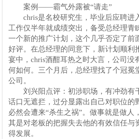
案例——霸气外露被“请走”
chris是名校研究生，毕业后应聘进
工作仅半年就成绩突出，备受总经理青
一个新的推广计划，这个几乎否定了前
好评。在总经理的同意下，新计划顺利
宴中，chris酒酣耳热之时大言，公司
何如何。三个月后，总经理找了个冠冕堂皇
公司。
刘兴阳点评：初涉职场，有冲劲有干
话口无遮拦，过分显露出自己对职位的
必然会遭来“杀生之祸”。做事就是做人
其是对老板的把握失去他的有效信任与
得发展。