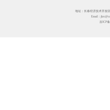
地址：长春经济技术开发区临河街3
Email：jkrc@cc
吉ICP备