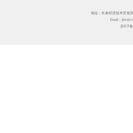
地址：长春经济技术开发区临河街3
Email：jkrc@cc
吉ICP备