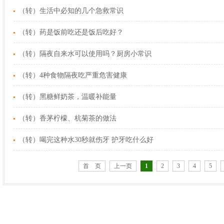
（转）生活中必知的几个急救常识
（转）药是饭前吃还是饭后吃好？
（转）隔夜自来水可以使用吗？厨房小常识
（转）4种食物隔夜吃严重危害健康
（转）黑糖鲜奶茶，温暖补能量
（转）香茅柠檬、杭菊茶的做法
（转）喝完这种水30秒就伤牙 护牙吃什么好
首 页
上一页
1
2
3
4
5