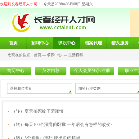
欢迎到长春经开人才网！
今天是2026年08月08日 星期六
首页
招聘中心
求职中心
档案代理
猎头服务
您现在的位置：
首页
—
求职中心
—
生活百科
简历中心
英才自荐
个人会员登录/注册
职业生
选择职位类别
期望行业类别
（转）夏天拍死蚊子需谨慎
（转）每天100个深蹲俯卧撑 一年后会有怎样的改变?
（转）5个煮鱼小技巧 吃出鱼的精华