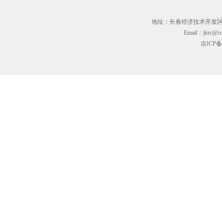
地址：长春经济技术开发区临河街3
Email：jkrc@cc
吉ICP备