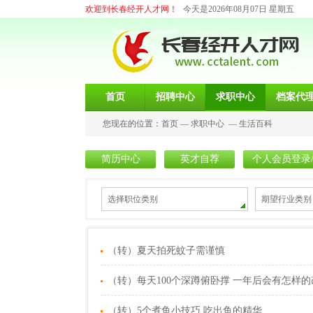
欢迎到长春经开人才网！
今天是2026年08月07日 星期五
首页
招聘中心
求职中心
档案代
您现在的位置：
首页
—
求职中心
—
生活百科
简历中心
英才自荐
个人会员登录
选择职位类别
期望行业类别
（转）夏天拍死蚊子需谨慎
（转）每天100个深蹲俯卧撑 一年后会有怎样的
（转）5个煮鱼小技巧 吃出鱼的精华