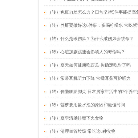
（转）免疫力差怎么力？日常坚持5件事能提高
（转）养肝要做好这6件事：多喝柠檬水 常吃紫
（转）什么是破伤风？为什么破伤风会致命？
（转）心脏加剧跳速会影响人的寿命吗？
（转）夏天如何健康吃西瓜 你确定吃对了吗
（转）常带耳机听力下降 常揉耳朵可护听力
（转）伸懒腰踮脚尖 日常居家生活中的7个养生
（转）菠萝要用盐水泡的原因和最佳时间
（转）夏季清肠排毒下火食物
（转）清理血管垃圾 常吃这8种食物