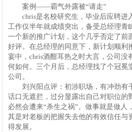
案例——霸气外露被“请走”
chris是名校研究生，毕业后应聘进
工作仅半年就成绩突出，备受总经理青
一个新的推广计划，这个几乎否定了前
好评。在总经理的同意下，新计划顺利
宴中，chris酒酣耳热之时大言，公司
何如何。三个月后，总经理找了个冠冕堂皇
公司。
刘兴阳点评：初涉职场，有冲劲有干
话口无遮拦，过分显露出自己对职位的
必然会遭来“杀生之祸”。做事就是做人
其是对老板的把握失去他的有效信任与
得发展。