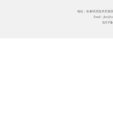
地址：长春经济技术开发区临河街3
Email：jkrc@cc
吉ICP备