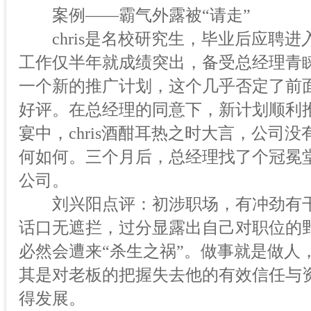
案例——霸气外露被“请走”
chris是名校研究生，毕业后应聘进
工作仅半年就成绩突出，备受总经理青
一个新的推广计划，这个几乎否定了前
好评。在总经理的同意下，新计划顺利
宴中，chris酒酣耳热之时大言，公司
何如何。三个月后，总经理找了个冠冕堂皇
公司。
刘兴阳点评：初涉职场，有冲劲有干
话口无遮拦，过分显露出自己对职位的
必然会遭来“杀生之祸”。做事就是做人
其是对老板的把握失去他的有效信任与
得发展。