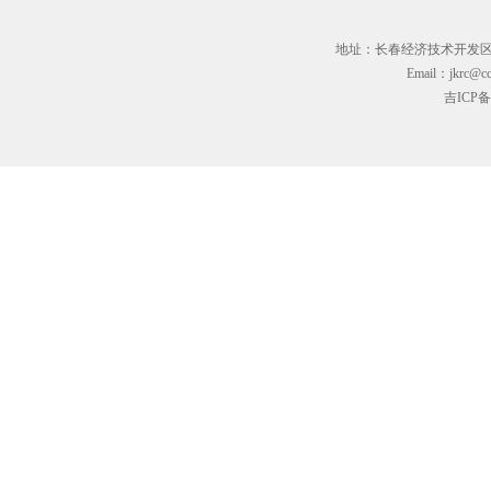
地址：长春经济技术开发区临河街3
Email：jkrc@cc
吉ICP备