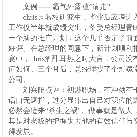
案例——霸气外露被“请走”
chris是名校研究生，毕业后应聘进
工作仅半年就成绩突出，备受总经理青
一个新的推广计划，这个几乎否定了前
好评。在总经理的同意下，新计划顺利
宴中，chris酒酣耳热之时大言，公司
何如何。三个月后，总经理找了个冠冕堂皇
公司。
刘兴阳点评：初涉职场，有冲劲有干
话口无遮拦，过分显露出自己对职位的
必然会遭来“杀生之祸”。做事就是做人
其是对老板的把握失去他的有效信任与
得发展。