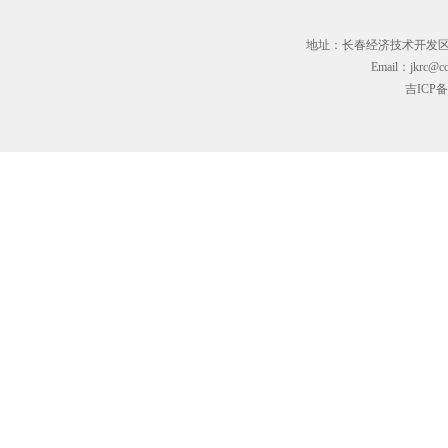
地址：长春经济技术开发区临河街3
Email：jkrc@cc
吉ICP备