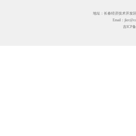
地址：长春经济技术开发区临河街3
Email：jkrc@cc
吉ICP备