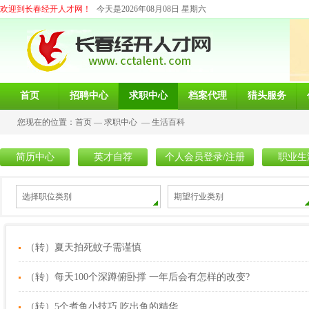
欢迎到长春经开人才网！
今天是2026年08月08日 星期六
首页
招聘中心
求职中心
档案代理
猎头服务
您现在的位置：
首页
—
求职中心
—
生活百科
简历中心
英才自荐
个人会员登录/注册
职业生
选择职位类别
期望行业类别
（转）夏天拍死蚊子需谨慎
（转）每天100个深蹲俯卧撑 一年后会有怎样的改变?
（转）5个煮鱼小技巧 吃出鱼的精华