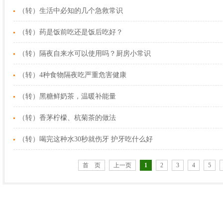
（转）生活中必知的几个急救常识
（转）药是饭前吃还是饭后吃好？
（转）隔夜自来水可以使用吗？厨房小常识
（转）4种食物隔夜吃严重危害健康
（转）黑糖鲜奶茶，温暖补能量
（转）香茅柠檬、杭菊茶的做法
（转）喝完这种水30秒就伤牙 护牙吃什么好
首 页
上一页
1
2
3
4
5