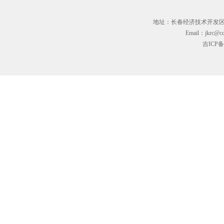
地址：长春经济技术开发区临河街3
Email：jkrc@cc
吉ICP备