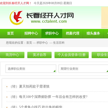
欢迎到长春经开人才网！
今天是2026年08月09日 星期日
首页
招聘中心
求职中心
档案代理
猎头服务
您现在的位置：
首页
—
求职中心
—
生活百科
简历中心
英才自荐
个人会员登录/注册
职业生
选择职位类别
期望行业类别
（转）夏天拍死蚊子需谨慎
（转）每天100个深蹲俯卧撑 一年后会有怎样的改变?
（转）5个煮鱼小技巧 吃出鱼的精华