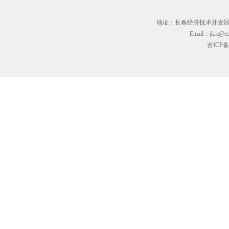
地址：长春经济技术开发区临河街3
Email：jkrc@cc
吉ICP备