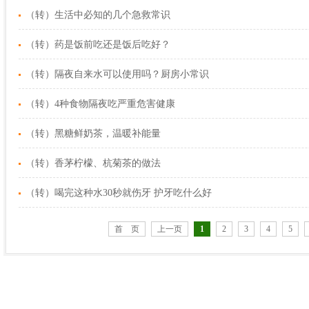
（转）生活中必知的几个急救常识
（转）药是饭前吃还是饭后吃好？
（转）隔夜自来水可以使用吗？厨房小常识
（转）4种食物隔夜吃严重危害健康
（转）黑糖鲜奶茶，温暖补能量
（转）香茅柠檬、杭菊茶的做法
（转）喝完这种水30秒就伤牙 护牙吃什么好
首 页
上一页
1
2
3
4
5