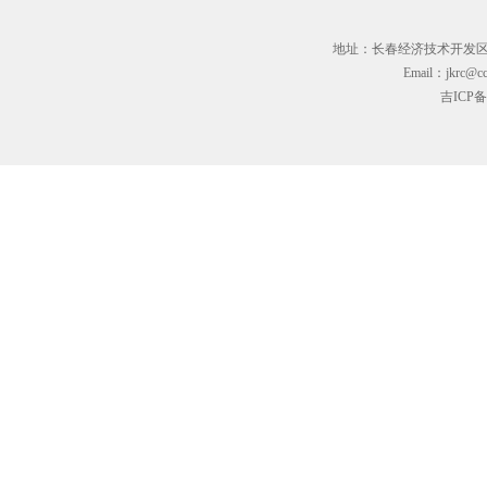
地址：长春经济技术开发区临河街3
Email：jkrc@cc
吉ICP备