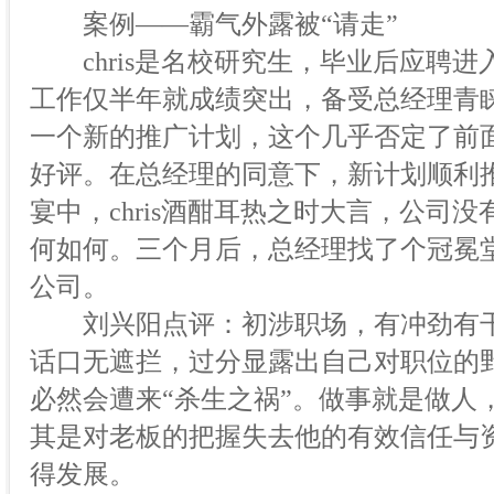
案例——霸气外露被“请走”
chris是名校研究生，毕业后应聘进
工作仅半年就成绩突出，备受总经理青
一个新的推广计划，这个几乎否定了前
好评。在总经理的同意下，新计划顺利
宴中，chris酒酣耳热之时大言，公司
何如何。三个月后，总经理找了个冠冕堂皇
公司。
刘兴阳点评：初涉职场，有冲劲有干
话口无遮拦，过分显露出自己对职位的
必然会遭来“杀生之祸”。做事就是做人
其是对老板的把握失去他的有效信任与
得发展。