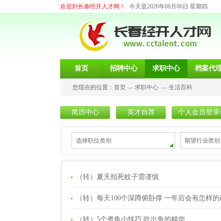
欢迎到长春经开人才网！
今天是2026年08月06日 星期四
首页
招聘中心
求职中心
档案代
您现在的位置：
首页
—
求职中心
—
生活百科
简历中心
英才自荐
个人会员登录
选择职位类别
期望行业类别
（转）夏天拍死蚊子需谨慎
（转）每天100个深蹲俯卧撑 一年后会有怎样的
（转）5个煮鱼小技巧 吃出鱼的精华