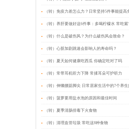
（转）免疫力差怎么力？日常坚持5件事能提高
（转）养肝要做好这6件事：多喝柠檬水 常吃紫
（转）什么是破伤风？为什么破伤风会致命？
（转）心脏加剧跳速会影响人的寿命吗？
（转）夏天如何健康吃西瓜 你确定吃对了吗
（转）常带耳机听力下降 常揉耳朵可护听力
（转）伸懒腰踮脚尖 日常居家生活中的7个养生
（转）菠萝要用盐水泡的原因和最佳时间
（转）夏季清肠排毒下火食物
（转）清理血管垃圾 常吃这8种食物