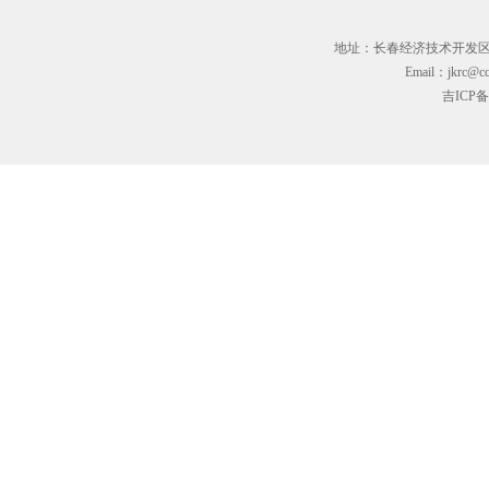
地址：长春经济技术开发区临河街3
Email：jkrc@cc
吉ICP备