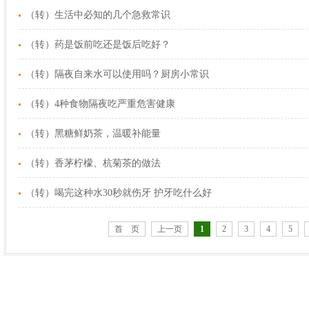
（转）生活中必知的几个急救常识
（转）药是饭前吃还是饭后吃好？
（转）隔夜自来水可以使用吗？厨房小常识
（转）4种食物隔夜吃严重危害健康
（转）黑糖鲜奶茶，温暖补能量
（转）香茅柠檬、杭菊茶的做法
（转）喝完这种水30秒就伤牙 护牙吃什么好
首 页
上一页
1
2
3
4
5