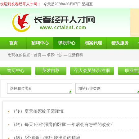
欢迎到长春经开人才网！
今天是2026年08月07日 星期五
首页
招聘中心
求职中心
档案代理
猎头服务
您现在的位置：
首页
—
求职中心
—
生活百科
简历中心
英才自荐
个人会员登录/注册
职业生
选择职位类别
期望行业类别
（转）夏天拍死蚊子需谨慎
（转）每天100个深蹲俯卧撑 一年后会有怎样的改变?
（转）5个煮鱼小技巧 吃出鱼的精华