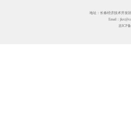
地址：长春经济技术开发区临河街3
Email：jkrc@cc
吉ICP备