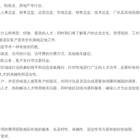
融、制造业、房地产等行业。
人事总监、财务总监、运营总监、市场总监、销售总监、技术总监、厂长及其他高级
什么样类型、经验、素质的人才；同时我们将了解客户的企业文化、管理现状、工作
够适应客户需求并长期稳定地工作。
的是寻求一种有效的匹配。
渠道、访寻的计划、访寻费的付费方式、其他相关建议。
和义务，客户支付寻访委托金。
区域或行业的兼职猎手和信息采集顾问，针对性地进行广泛的人才访寻，必要时保持
人才的准确性和适合性。
户，并安排候选人接受客户的面试，共同讨论是否适合或需要加强哪些侧面的调查。
的人才，协助解决人才聘用相关问题，同时做好后续沟通和服务，确保人才为企业创造
理的费用获取相应价值的服务。在及时性、准确性、适合性等方面有较好的保障。
才需求。