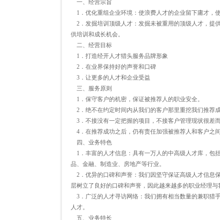
一、经营宗旨
1．优化重组企业环境：使浪费人才的企业留下庸才，使
2．发掘培训顶级人才：发掘未被重用的顶级人才，提供
供培训和成长机会。
二、经营目标
1．打造经开人才猎头服务品牌形象
2．在业界保持好的声誉和口碑
3．让更多的人才和企业受益
三、服务原则
1．保守客户的机密，保证被推荐人的职业安全。
2．绝不在约定时间内从我们的客户那里重挖我们推荐
3．不接没有一定把握的项目，不接客户管理现状很差
4．在推荐成功之后，仍有责任加强被推荐人和客户之间
四、业务特色
1．丰富的人才信息：具有一万人的中高级人才库，包括
品、金融、制造业、房地产等行业。
2．优异的口碑和声誉：我们因坚守保证高级人才信息保
层树立了良好的口碑和声誉，因此越来越多的职业经理与
3．广泛的人才寻访网络：我们拥有相当数量的兼职猎手
人才。
五、业务特长