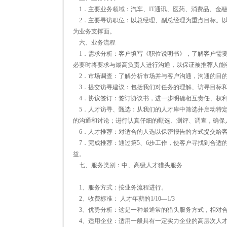
1．主要业务领域：汽车、IT通讯、医药、消费品、金
2．主要寻访职位：以总经理、副总经理为重点目标。以
为业务支撑面。
六、业务流程
1．需求分析：客户填写《职位说明书》，了解客户需要
必要时将要求与最高负责人进行沟通，以保证被推荐人能
2．市场调查：了解分析市场并与客户沟通，沟通的目
3．提交访寻建议：包括我们对任务的理解、访寻目标和
4．协议签订：签订协议书，进一步明确相互责任、权利
5．人才访寻、甄选：从我们的人才库中筛选并启动特定
的沟通和讨论；进行认真仔细的甄选、测评、调查，确保
6．人才推荐：对适合的人选以保密报告的方式提交给客
7．完成推荐：通过第5、6步工作，使客户寻找到合适
益。
七、服务类别：中、高级人才猎头服务
1、服务方式：按业务流程进行。
2、收费标准： 人才年薪的1/10—1/3
3、优势分析：这是一种最通常的猎头服务方式，相对合
4、适用企业：适用一般具有一定实力企业的高层次人