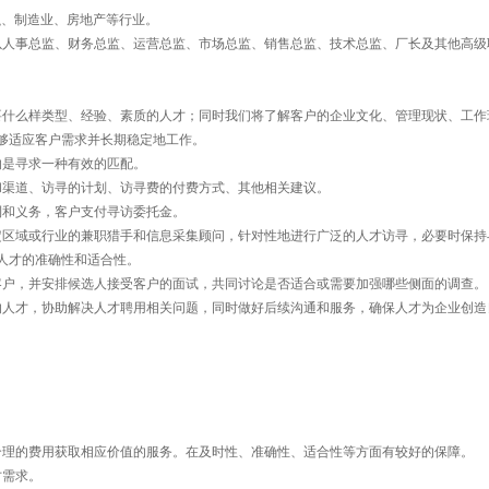
融、制造业、房地产等行业。
人事总监、财务总监、运营总监、市场总监、销售总监、技术总监、厂长及其他高级
什么样类型、经验、素质的人才；同时我们将了解客户的企业文化、管理现状、工作
够适应客户需求并长期稳定地工作。
的是寻求一种有效的匹配。
渠道、访寻的计划、访寻费的付费方式、其他相关建议。
和义务，客户支付寻访委托金。
区域或行业的兼职猎手和信息采集顾问，针对性地进行广泛的人才访寻，必要时保持
人才的准确性和适合性。
户，并安排候选人接受客户的面试，共同讨论是否适合或需要加强哪些侧面的调查。
的人才，协助解决人才聘用相关问题，同时做好后续沟通和服务，确保人才为企业创造
理的费用获取相应价值的服务。在及时性、准确性、适合性等方面有较好的保障。
才需求。