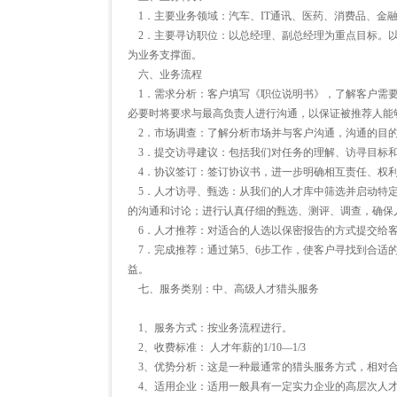
1．主要业务领域：汽车、IT通讯、医药、消费品、金
2．主要寻访职位：以总经理、副总经理为重点目标。以
为业务支撑面。
六、业务流程
1．需求分析：客户填写《职位说明书》，了解客户需要
必要时将要求与最高负责人进行沟通，以保证被推荐人能
2．市场调查：了解分析市场并与客户沟通，沟通的目
3．提交访寻建议：包括我们对任务的理解、访寻目标和
4．协议签订：签订协议书，进一步明确相互责任、权利
5．人才访寻、甄选：从我们的人才库中筛选并启动特定
的沟通和讨论；进行认真仔细的甄选、测评、调查，确保
6．人才推荐：对适合的人选以保密报告的方式提交给客
7．完成推荐：通过第5、6步工作，使客户寻找到合适
益。
七、服务类别：中、高级人才猎头服务
1、服务方式：按业务流程进行。
2、收费标准： 人才年薪的1/10—1/3
3、优势分析：这是一种最通常的猎头服务方式，相对合
4、适用企业：适用一般具有一定实力企业的高层次人