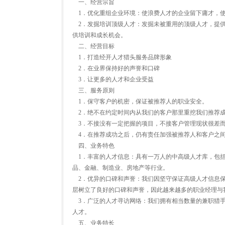
一、经营宗旨
1．优化重组企业环境：使浪费人才的企业留下庸才，使
2．发掘培训顶级人才：发掘未被重用的顶级人才，提供
供培训和成长机会。
二、经营目标
1．打造经开人才猎头服务品牌形象
2．在业界保持好的声誉和口碑
3．让更多的人才和企业受益
三、服务原则
1．保守客户的机密，保证被推荐人的职业安全。
2．绝不在约定时间内从我们的客户那里重挖我们推荐
3．不接没有一定把握的项目，不接客户管理现状很差
4．在推荐成功之后，仍有责任加强被推荐人和客户之间
四、业务特色
1．丰富的人才信息：具有一万人的中高级人才库，包括
品、金融、制造业、房地产等行业。
2．优异的口碑和声誉：我们因坚守保证高级人才信息保
层树立了良好的口碑和声誉，因此越来越多的职业经理与
3．广泛的人才寻访网络：我们拥有相当数量的兼职猎手
人才。
五、业务特长