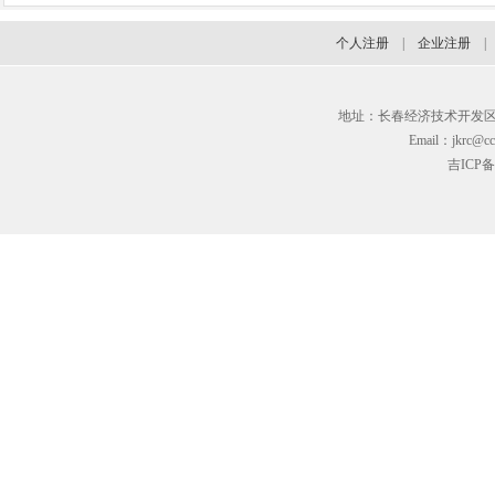
个人注册
|
企业注册
地址：长春经济技术开发区临河街3
Email：jkrc@cc
吉ICP备