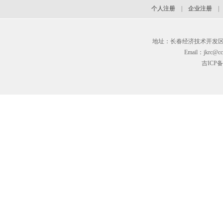
个人注册
|
企业注册
地址：长春经济技术开发区临河街3
Email：jkrc@cc
吉ICP备