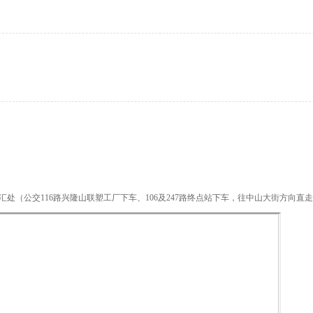
（公交116路兴隆山联塑工厂下车、106及247路终点站下车，往中山大街方向直走