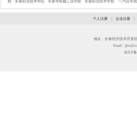
校
长春职业技术学院
长春市机械工业学校
长春职业技术学校
一汽高专就
个人注册
|
企业注册
地址：长春经济技术开发区临河街3
Email：jkrc@cc
吉ICP备