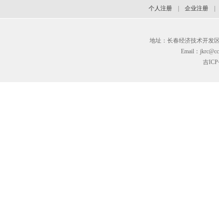
个人注册
|
企业注册
地址：长春经济技术开发区临河街3
Email：jkrc@cc
吉ICP