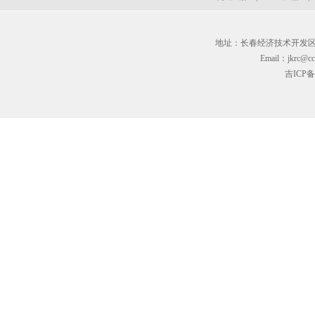
地址：长春经济技术开发区临河街3
Email：jkrc@cc
吉ICP备