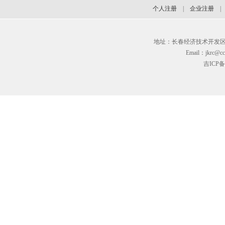
个人注册
|
企业注册
地址：长春经济技术开发区临河街3
Email：jkrc@cc
吉ICP备