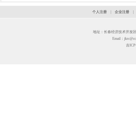
个人注册
|
企业注册
地址：长春经济技术开发区临河街3
Email：jkrc@cc
吉ICP