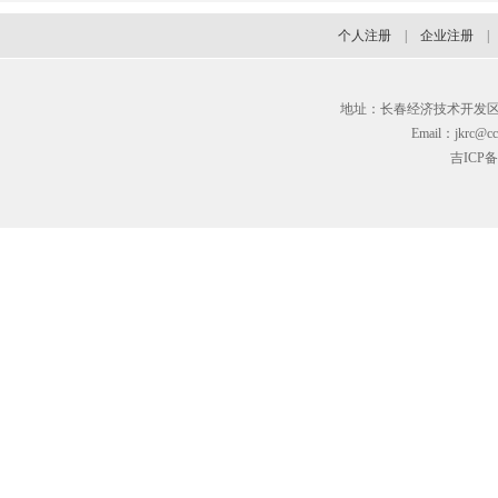
个人注册
|
企业注册
地址：长春经济技术开发区临河街3
Email：jkrc@cc
吉ICP备