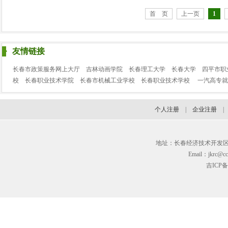
首 页
上一页
1
友情链接
长春市政策服务网上大厅
吉林动画学院
长春理工大学
长春大学
四平市职
校
长春职业技术学院
长春市机械工业学校
长春职业技术学校
一汽高专就
个人注册
|
企业注册
地址：长春经济技术开发区临河街3
Email：jkrc@cc
吉ICP备