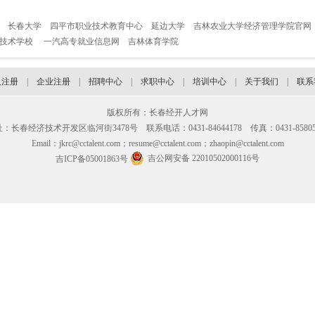
长春大学
四平市职业技术教育中心
延边大学
吉林农业大学经济管理学院官网
业技术学校
一汽高专就业信息网
吉林体育学院
人注册
|
企业注册
|
招聘中心
|
求职中心
|
培训中心
|
关于我们
|
联系
版权所有：长春经开人才网
：长春经济技术开发区临河街3478号 联系电话：0431-84644178 传真：0431-85805
Email：jkrc@cctalent.com；resume@cctalent.com；zhaopin@cctalent.com
吉公网安备 22010502000116号
吉ICP备05001863号