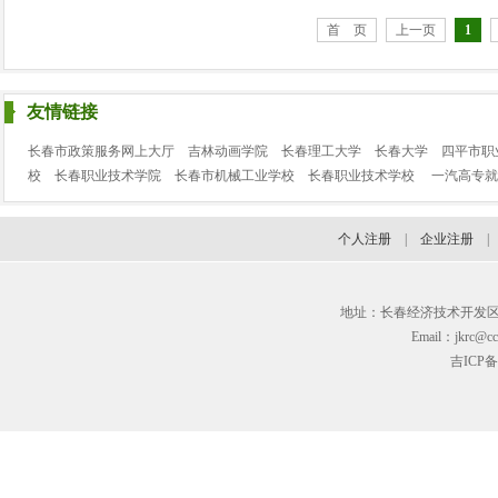
首 页
上一页
1
友情链接
长春市政策服务网上大厅
吉林动画学院
长春理工大学
长春大学
四平市职
校
长春职业技术学院
长春市机械工业学校
长春职业技术学校
一汽高专就
个人注册
|
企业注册
地址：长春经济技术开发区临河街3
Email：jkrc@cc
吉ICP备