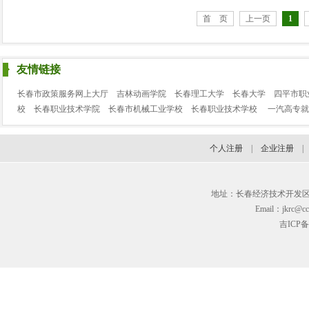
首 页
上一页
1
友情链接
长春市政策服务网上大厅
吉林动画学院
长春理工大学
长春大学
四平市职
校
长春职业技术学院
长春市机械工业学校
长春职业技术学校
一汽高专就
个人注册
|
企业注册
地址：长春经济技术开发区临河街3
Email：jkrc@cc
吉ICP备