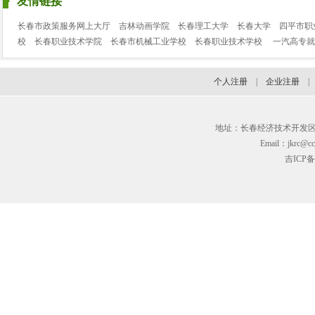
友情链接
长春市政策服务网上大厅
吉林动画学院
长春理工大学
长春大学
四平市职
校
长春职业技术学院
长春市机械工业学校
长春职业技术学校
一汽高专就
个人注册
|
企业注册
地址：长春经济技术开发区临河街3
Email：jkrc@cc
吉ICP备