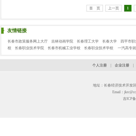
首 页
上一页
1
友情链接
长春市政策服务网上大厅
吉林动画学院
长春理工大学
长春大学
四平市职
校
长春职业技术学院
长春市机械工业学校
长春职业技术学校
一汽高专就
个人注册
|
企业注册
地址：长春经济技术开发区临河街3
Email：jkrc@cc
吉ICP备