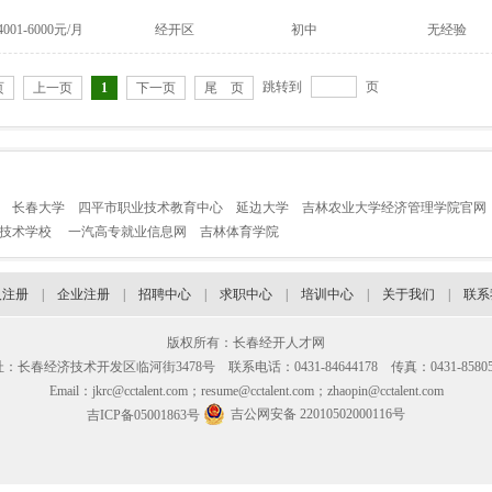
4001-6000元/月
经开区
初中
无经验
跳转到
页
页
上一页
1
下一页
尾 页
长春大学
四平市职业技术教育中心
延边大学
吉林农业大学经济管理学院官网
业技术学校
一汽高专就业信息网
吉林体育学院
人注册
|
企业注册
|
招聘中心
|
求职中心
|
培训中心
|
关于我们
|
联系
版权所有：长春经开人才网
：长春经济技术开发区临河街3478号 联系电话：0431-84644178 传真：0431-85805
Email：jkrc@cctalent.com；resume@cctalent.com；zhaopin@cctalent.com
吉公网安备 22010502000116号
吉ICP备05001863号