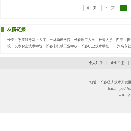
首 页
上一页
1
友情链接
长春市政策服务网上大厅
吉林动画学院
长春理工大学
长春大学
四平市职
校
长春职业技术学院
长春市机械工业学校
长春职业技术学校
一汽高专就
个人注册
|
企业注册
地址：长春经济技术开发区临河街3
Email：jkrc@cc
吉ICP备