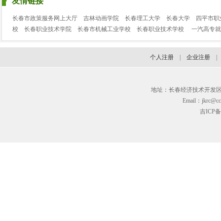
友情链接
长春市政策服务网上大厅
吉林动画学院
长春理工大学
长春大学
四平市职
校
长春职业技术学院
长春市机械工业学校
长春职业技术学校
一汽高专就
个人注册
|
企业注册
地址：长春经济技术开发区临河街3
Email：jkrc@cc
吉ICP备