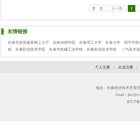
首 页
上一页
1
友情链接
长春市政策服务网上大厅
吉林动画学院
长春理工大学
长春大学
四平市职
校
长春职业技术学院
长春市机械工业学校
长春职业技术学校
一汽高专就
个人注册
|
企业注册
地址：长春经济技术开发区临河街3
Email：jkrc@cc
吉ICP备