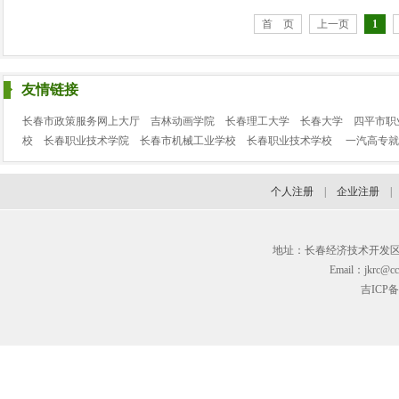
首 页
上一页
1
友情链接
长春市政策服务网上大厅
吉林动画学院
长春理工大学
长春大学
四平市职
校
长春职业技术学院
长春市机械工业学校
长春职业技术学校
一汽高专就
个人注册
|
企业注册
地址：长春经济技术开发区临河街3
Email：jkrc@cc
吉ICP备