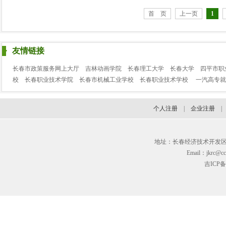
首 页
上一页
1
友情链接
长春市政策服务网上大厅
吉林动画学院
长春理工大学
长春大学
四平市职
校
长春职业技术学院
长春市机械工业学校
长春职业技术学校
一汽高专就
个人注册
|
企业注册
地址：长春经济技术开发区临河街3
Email：jkrc@cc
吉ICP备