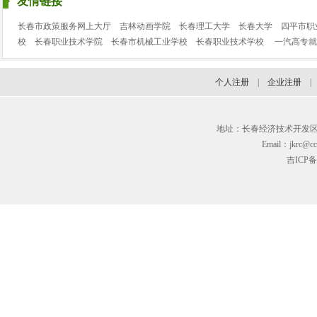
友情链接
长春市政策服务网上大厅
吉林动画学院
长春理工大学
长春大学
四平市职
校
长春职业技术学院
长春市机械工业学校
长春职业技术学校
一汽高专就
个人注册
|
企业注册
地址：长春经济技术开发区临河街3
Email：jkrc@cc
吉ICP备