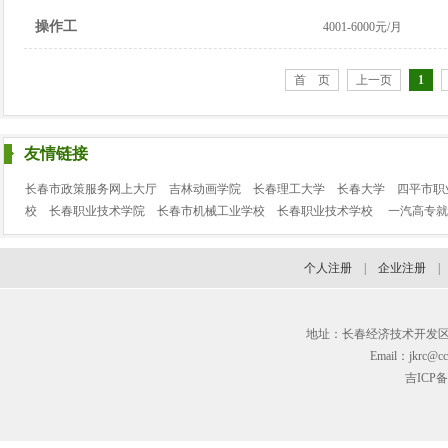
操作工
4001-6000元/月
首 页
上一页
1
友情链接
长春市政策服务网上大厅
吉林动画学院
长春理工大学
长春大学
四平市职
校
长春职业技术学院
长春市机械工业学校
长春职业技术学校
一汽高专就
个人注册
|
企业注册
地址：长春经济技术开发区临河街3
Email：jkrc@cc
吉ICP备