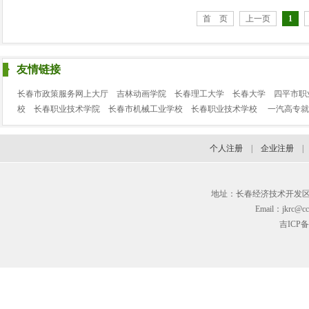
首 页
上一页
1
友情链接
长春市政策服务网上大厅
吉林动画学院
长春理工大学
长春大学
四平市职
校
长春职业技术学院
长春市机械工业学校
长春职业技术学校
一汽高专就
个人注册
|
企业注册
地址：长春经济技术开发区临河街3
Email：jkrc@cc
吉ICP备