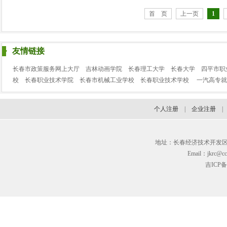
首 页
上一页
1
友情链接
长春市政策服务网上大厅
吉林动画学院
长春理工大学
长春大学
四平市职
校
长春职业技术学院
长春市机械工业学校
长春职业技术学校
一汽高专就
个人注册
|
企业注册
地址：长春经济技术开发区临河街3
Email：jkrc@cc
吉ICP备