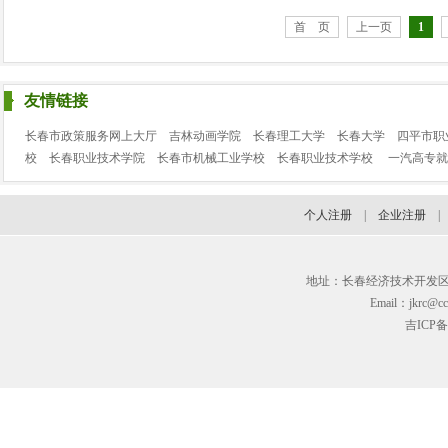
首 页
上一页
1
友情链接
长春市政策服务网上大厅
吉林动画学院
长春理工大学
长春大学
四平市职
校
长春职业技术学院
长春市机械工业学校
长春职业技术学校
一汽高专就
个人注册
|
企业注册
地址：长春经济技术开发区临河街3
Email：jkrc@cc
吉ICP备