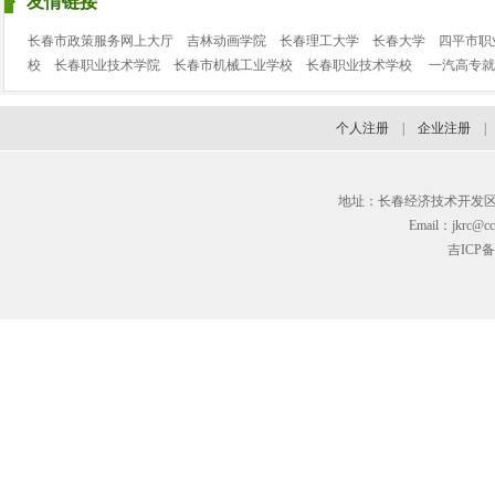
友情链接
长春市政策服务网上大厅
吉林动画学院
长春理工大学
长春大学
四平市职
校
长春职业技术学院
长春市机械工业学校
长春职业技术学校
一汽高专就
个人注册
|
企业注册
地址：长春经济技术开发区临河街3
Email：jkrc@cc
吉ICP备