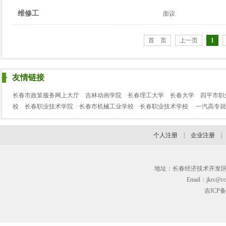
维修工
面议
首 页
上一页
1
友情链接
长春市政策服务网上大厅
吉林动画学院
长春理工大学
长春大学
四平市职
校
长春职业技术学院
长春市机械工业学校
长春职业技术学校
一汽高专就
个人注册
|
企业注册
地址：长春经济技术开发区临河街3
Email：jkrc@cc
吉ICP备