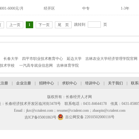
4001-6000元/月
经开区
中专
1-3年
跳转到
页
页
上一页
1
下一页
尾 页
长春大学
四平市职业技术教育中心
延边大学
吉林农业大学经济管理学院官网
业技术学校
一汽高专就业信息网
吉林体育学院
人注册
|
企业注册
|
招聘中心
|
求职中心
|
培训中心
|
关于我们
|
联系
版权所有：长春经开人才网
：长春经济技术开发区临河街3478号 联系电话：0431-84644178 传真：0431-85805
Email：jkrc@cctalent.com；resume@cctalent.com；zhaopin@cctalent.com
吉公网安备 22010502000116号
吉ICP备05001863号