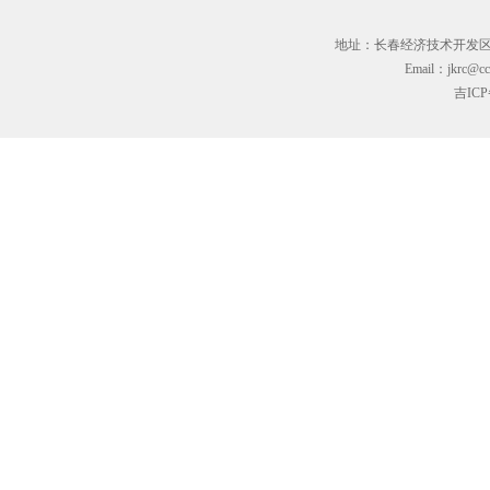
地址：长春经济技术开发区临河街3
Email：jkrc@cc
吉ICP