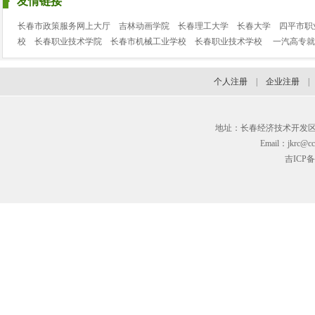
友情链接
长春市政策服务网上大厅
吉林动画学院
长春理工大学
长春大学
四平市职
校
长春职业技术学院
长春市机械工业学校
长春职业技术学校
一汽高专就
个人注册
|
企业注册
地址：长春经济技术开发区临河街3
Email：jkrc@cc
吉ICP备