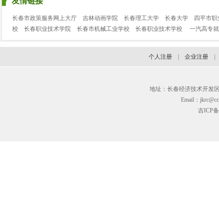
友情链接
长春市政策服务网上大厅
吉林动画学院
长春理工大学
长春大学
四平市职
校
长春职业技术学院
长春市机械工业学校
长春职业技术学校
一汽高专就
个人注册
|
企业注册
地址：长春经济技术开发区临河街3
Email：jkrc@cc
吉ICP备