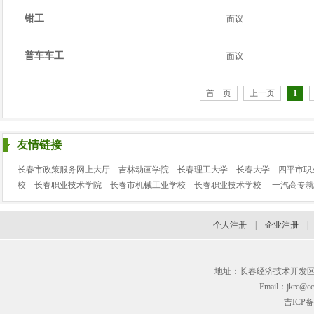
钳工
面议
普车车工
面议
首 页
上一页
1
友情链接
长春市政策服务网上大厅
吉林动画学院
长春理工大学
长春大学
四平市职
校
长春职业技术学院
长春市机械工业学校
长春职业技术学校
一汽高专就
个人注册
|
企业注册
地址：长春经济技术开发区临河街3
Email：jkrc@cc
吉ICP备